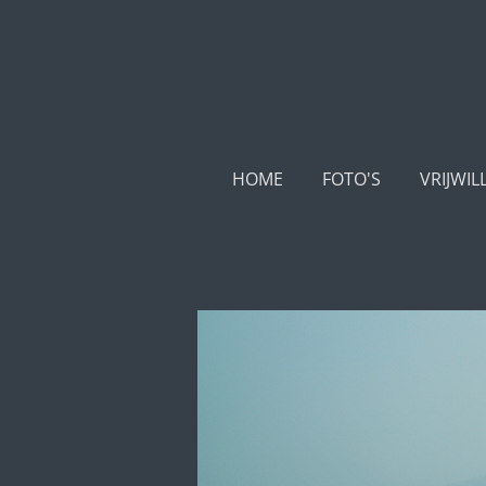
Ga
direct
naar
de
hoofdinhoud
HOME
FOTO'S
VRIJWIL