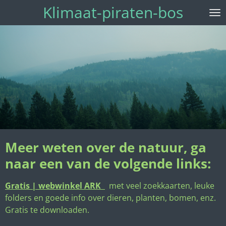
Klimaat-piraten-bos
Ga
direct
naar
de
hoofdinhoud
Meer weten over de natuur, ga
naar een van de volgende links:
Gratis | webwinkel ARK
met veel zoekkaarten, leuke
folders en goede info over dieren, planten, bomen, enz.
Gratis te downloaden.