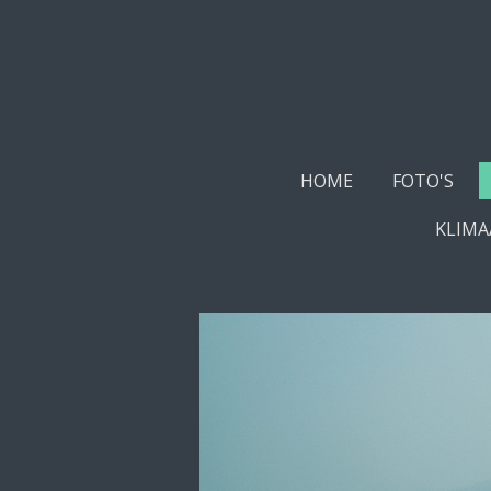
Ga
direct
naar
de
hoofdinhoud
HOME
FOTO'S
KLIMA