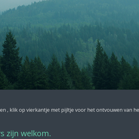
 , klik op vierkantje met pijltje voor het ontvouwen van h
rs zijn welkom.