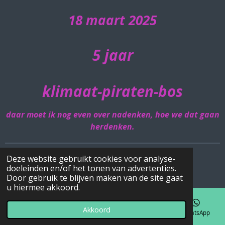
18 maart 2025
5 jaar
klimaat-piraten-bos
daar moet ik nog even over nadenken, hoe we dat gaan
herdenken.
Deze website gebruikt cookies voor analyse-
© 2020 - 2026 Klimaat-piraten-bos
doeleinden en/of het tonen van advertenties.
Powered by
JouwWeb
Door gebruik te blijven maken van de site gaat
u hiermee akkoord.
Akkoord
E-mailadres
Telefoonnummer
Kaart
WhatsApp