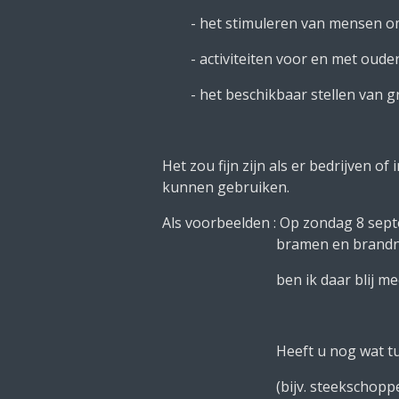
- het stimuleren van mensen om in
- activiteiten voor en met ouders
- het beschikbaar stellen van gra
Het zou fijn zijn als er bedrijven o
kunnen gebruiken.
Als voorbeelden : Op zondag 8 sep
bramen en brandnetels. Als er
ben ik daar blij mee
Heeft u nog wat tuingereedsch
(bijv. steekschoppe