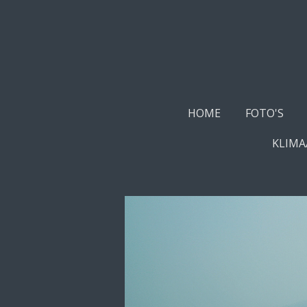
Ga
direct
naar
de
hoofdinhoud
HOME
FOTO'S
KLIMA