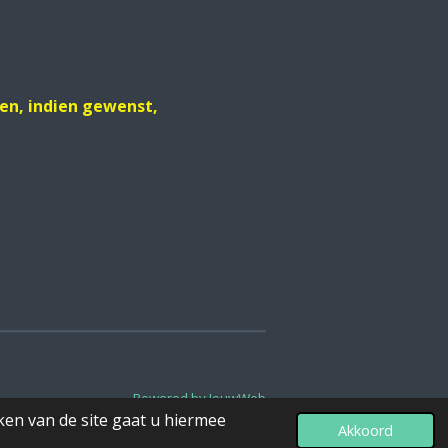
ten, indien gewenst,
Powered by
JouwWeb
ken van de site gaat u hiermee
Akkoord