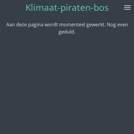
Klimaat-piraten-bos
Ga
direct
naar
Aan deze pagina wordt momenteel gewerkt. Nog even
de
geduld.
hoofdinhoud