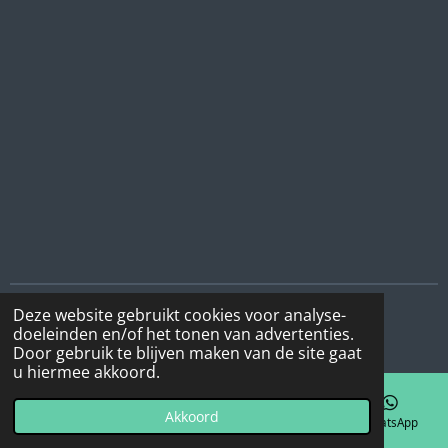
Deze website gebruikt cookies voor analyse-
© 2020 - 2026 Klimaat-piraten-bos
doeleinden en/of het tonen van advertenties.
Powered by
JouwWeb
Door gebruik te blijven maken van de site gaat
u hiermee akkoord.
Akkoord
E-mailadres
Telefoonnummer
Kaart
WhatsApp