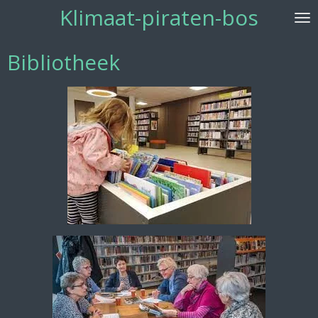
Klimaat-piraten-bos
Ga
direct
naar
Bibliotheek
de
hoofdinhoud